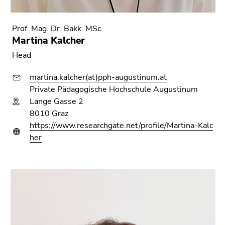
Seiteneinstellungen
(Benutzer/Sprache)
(Zugriffstaste
Prof. Mag. Dr. Bakk. MSc.
8)
Martina Kalcher
Zur
Head
Suche
(Zugriffstaste
martina.kalcher(at)pph-augustinum.at
9)
Private Pädagogische Hochschule Augustinum
Lange Gasse 2
Ende
8010 Graz
dieses
https://www.researchgate.net/profile/Martina-Kalc
Seitenbereichs.
her
Zur
Übersicht
der
Seitenbereiche