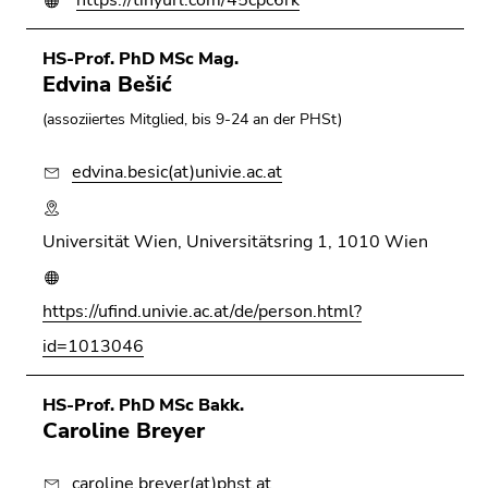
HS-Prof. PhD MSc Mag.
Edvina Bešić
(assoziiertes Mitglied, bis 9-24 an der PHSt)
edvina.besic(at)univie.ac.at
Universität Wien, Universitätsring 1, 1010 Wien
https://ufind.univie.ac.at/de/person.html?
id=1013046
HS-Prof. PhD MSc Bakk.
Caroline Breyer
caroline.breyer(at)phst.at