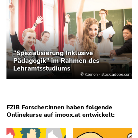
Seiteneinstellungen
(Benutzer/Sprache)
(Zugriffstaste
8)
Zur
Suche
(Zugriffstaste
9)
Ende
dieses
Seitenbereichs.
Zur
Übersicht
der
FZIB Forscher:innen haben folgende
Seitenbereiche
Onlinekurse auf imoox.at entwickelt: