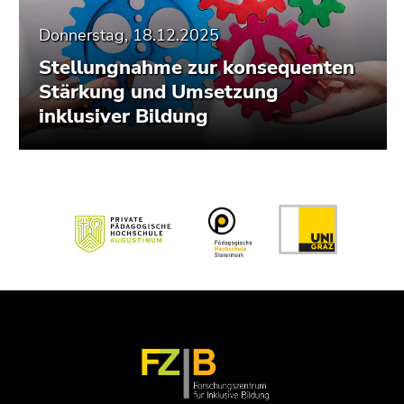
Donnerstag, 18.12.2025
Stellungnahme zur konsequenten
Stärkung und Umsetzung
inklusiver Bildung
Beginn
des
Seitenbereichs:
Zusatzinformationen:
Ende
Ende
dieses
dieses
Seitenbereichs.
Seitenbereichs.
Zur
Zur
Übersicht
Übersicht
der
der