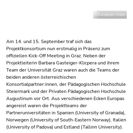
Zur
Suche
©European Union
(Zugriffstaste
9)
Ende
Am 14. und 15. September traf sich das
dieses
Projektkonsortium nun erstmalig in Präsenz zum
Seitenbereichs.
offiziellen Kick-Off Meeting in Graz. Neben der
Zur
Projektleiterin Barbara Gasteiger-Klicpera und ihrem
Übersicht
Team der Universität Graz waren auch die Teams der
der
beiden anderen österreichischen
Seitenbereiche
Konsortialpartner:innen, der Pädagogischen Hochschule
Steiermark und der Privaten Pädagogischen Hochschule
Augustinum vor Ort. Aus verschiedenen Ecken Europas
angereist waren die Projektteams der
Partneruniversitäten in Spanien (University of Granada),
Norwegen (University of South-Eastern Norway), Italien
(University of Padova) und Estland (Tallinn University).